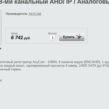
-ми канальный AHD/ IP / Аналогов
Производитель:
AXYCAM
Цена:
Кол-во:
6 741
руб.
алоговый регистратор AxyCam - 1080N, 8 каналов видео (BNC/AHD), 1 ау
P) на каждый канал, одновременный просмотр 4 камер, 1HDD SATA (до 6Тб)
лачный сервис.
ры