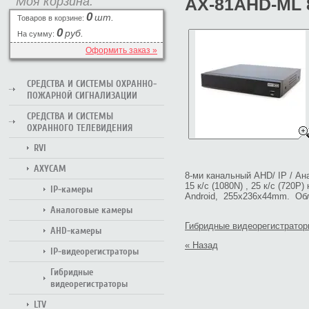
Моя корзина:
AX-81AHD-ML 8
0
шт.
Товаров в корзине:
0
руб.
На сумму:
Оформить заказ »
СРЕДСТВА И СИСТЕМЫ ОХРАННО-
ПОЖАРНОЙ СИГНАЛИЗАЦИИ
СРЕДСТВА И СИСТЕМЫ
ОХРАННОГО ТЕЛЕВИДЕНИЯ
RVI
AXYCAM
8-ми канальный AHD/ IP / Ан
15 к/с (1080N) , 25 к/с (720
IP-камеры
Android, 255х236х44mm. Об
Аналоговые камеры
Гибридные видеорегистрато
AHD-камеры
« Назад
IP-видеорегистраторы
Гибридные
видеорегистраторы
LTV