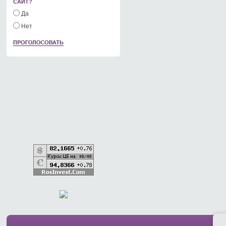
САЙТ?
Да
Нет