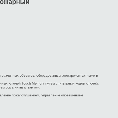
пожарный
ы различных объектов, оборудованных электроконтактными и
онных ключей Touch Memory путем считывания кодов ключей,
лектромагнитным замком.
авление пожаротушением, управление оповещением