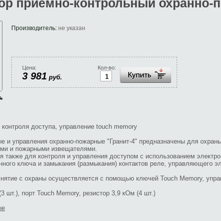
бор приемно-контрольный охранно-
Производитель:
не указан
Цена:
Кол-во:
3 981
руб.
я контроля доступа, управление touch memory
е и управления охранно-пожарные "Гранит-4" предназначены для охран
ми и пожарными извещателями.
я также для контроля и управления доступом с использованием электр
анного ключа и замыкания (размыкания) контактов реле, управляющего э
снятие с охраны осуществляется с помощью ключей Touch Memory, упр
шт.), порт Touch Memory, резистор 3,9 кОм (4 шт.)
ые