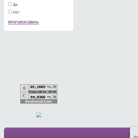
Да
Нет
пр