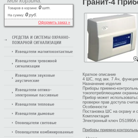
Моя корзина:
Гранит-4 При
0
шт.
Товаров в корзине:
0
руб.
На сумму:
Оформить заказ »
СРЕДСТВА И СИСТЕМЫ ОХРАННО-
ПОЖАРНОЙ СИГНАЛИЗАЦИИ
Извещатели магнитоконтактные
Извещатели тревожной
сигнализации
Краткое описание
Извещатели звуковые
4 ШС, под акк. 7 Ач, функци
акустические
Назначение изделия
Приборы приемно-контрольны
Извещатели оптико-
токопотребляющими охранны
электронные пассивные
Прибор может использоватьс
проверки прав доступа счит
Извещатели тепловые
Особенности
Постановка ШС на охрану и 
Извещатели дымовые
Комплектация
Электронный ключ DS1990А (3 
Оповещатели световые
Приборы приемно-контрольн
Оповещатели комбинированные