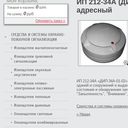
Моя корзина:
ИП 212-34А (
0
шт.
Товаров в корзине:
адресный
0
руб.
На сумму:
Оформить заказ »
СРЕДСТВА И СИСТЕМЫ ОХРАННО-
ПОЖАРНОЙ СИГНАЛИЗАЦИИ
Извещатели магнитоконтактные
Извещатели тревожной
сигнализации
Извещатели звуковые
акустические
ИП 212-34А «ДИП-34А-01-02»
Извещатели оптико-
зданий и сооружений и выда
электронные пассивные
состояния и обнаружения за
"Запыленность", "Внимание",
Извещатели тепловые
Извещатели дымовые
Средства и системы охранно
Оповещатели световые
« Назад
Оповещатели комбинированные