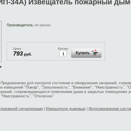
ДИП-34А) Извещатель пожарный дым
Производитель:
не указан
Цена:
Кол-во:
793
руб.
 Предназначен для контроля состояния и обнаружения загораний, соп
чи извещений "Пожар", "Запыленность", "Внимание", "Неисправность", 
гораний, сопровождающихся появлением дыма в закрытых помещениях р
 "Неисправность", "Отключен"
-пожарной сигнализации
|
Извещатели дымовые
|
Интегрированная сист