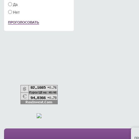
Да
Нет
пр