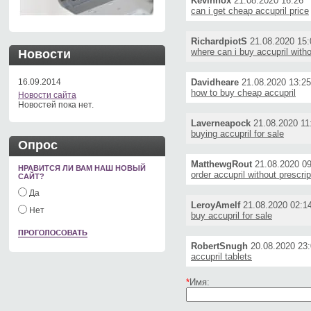
Kevinhox
21.08.2020 16:26
can i get cheap accupril price
RichardpiotS
21.08.2020 15:
where can i buy accupril witho
Новости
16.09.2014
Davidheare
21.08.2020 13:25
how to buy cheap accupril
Новости сайта
Новостей пока нет.
Laverneapock
21.08.2020 11
buying accupril for sale
Опрос
MatthewgRout
21.08.2020 09
НРАВИТСЯ ЛИ ВАМ НАШ НОВЫЙ
order accupril without prescrip
САЙТ?
Да
LeroyAmelf
21.08.2020 02:1
Нет
buy accupril for sale
RobertSnugh
20.08.2020 23:
accupril tablets
*
Имя: