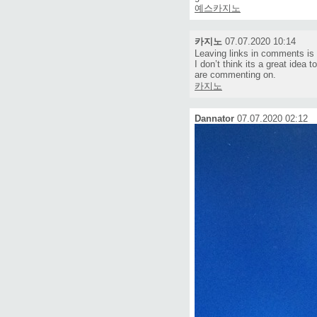
예스카지노
카지노
07.07.2020 10:14
Leaving links in comments is 
I don’t think its a great idea t
are commenting on.
카지노
Dannator
07.07.2020 02:12