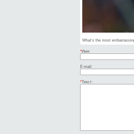
What’s the most embarrassing
*
Имя:
E-mail:
*
Текст: