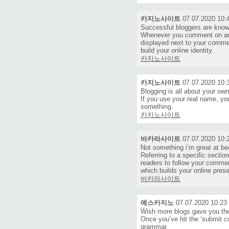
카지노사이트
07.07.2020 10:
Successful bloggers are know
Whenever you comment on any 
displayed next to your comme
build your online identity.
카지노사이트
카지노사이트
07.07.2020 10:
Blogging is all about your own
If you use your real name, yo
something.
카지노사이트
바카라사이트
07.07.2020 10:
Not something i’m great at be
Referring to a specific secti
readers to follow your commen
which builds your online pres
바카라사이트
예스카지노
07.07.2020 10:23
Wish more blogs gave you the 
Once you’ve hit the ‘submit co
grammar.