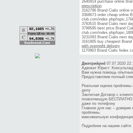
2640914 purchase online Brand
prescription
3162796 Brand Cialis online o
3368673 order cheap online Br
club.com/index.php/topic,17
3783515 Brand Cialis next da
3799595 best price Brand Ciali
club.com/index.php/topic,18
3231093 Brand Cialis next da
3161905 buy cheapest Brand C
with overnight delivery
1170963 Brand Cialis fedex c
Дмитрийped
07.07.2020 22:
Адвокат Юрист. Консультац
Вам нужна помощь опытных
Предоставляем полный спек
Реальная оценка проблемы 
делу
Заключая Договор с клиент
позволяющую БЕСПЛАТНО и 
даже по телефону
Главное для нас – доверие
проблемы,
максимальную конфиденциа
Подробнее на нашем сайте: h