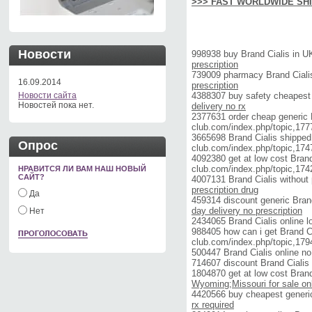
>>> FAST WORLDWIDE SHI
Новости
998938 buy Brand Cialis in 
prescription
739009 pharmacy Brand Cialis
16.09.2014
prescription
Новости сайта
4388307 buy safety cheapest 
Новостей пока нет.
delivery no rx
2377631 order cheap generic B
club.com/index.php/topic,17
3665698 Brand Cialis shipped 
Опрос
club.com/index.php/topic,17
4092380 get at low cost Brand 
club.com/index.php/topic,17
НРАВИТСЯ ЛИ ВАМ НАШ НОВЫЙ
САЙТ?
4007131 Brand Cialis without
prescription drug
Да
459314 discount generic Brand
day delivery no prescription
Нет
2434065 Brand Cialis online 
988405 how can i get Brand Ci
club.com/index.php/topic,17
500447 Brand Cialis online no
714607 discount Brand Cialis 
1804870 get at low cost Bran
Wyoming;Missouri for sale on
4420566 buy cheapest generi
rx required