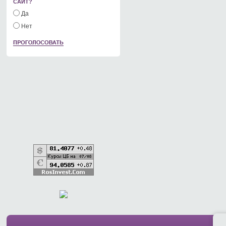
САЙТ?
Да
Нет