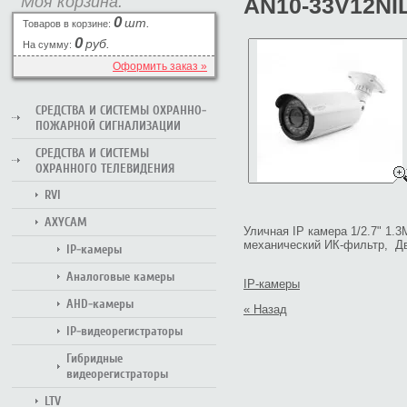
Моя корзина:
AN10-33V12NIL
0
шт.
Товаров в корзине:
0
руб.
На сумму:
Оформить заказ »
СРЕДСТВА И СИСТЕМЫ ОХРАННО-
ПОЖАРНОЙ СИГНАЛИЗАЦИИ
СРЕДСТВА И СИСТЕМЫ
ОХРАННОГО ТЕЛЕВИДЕНИЯ
RVI
AXYCAM
Уличная IP камера 1/2.7" 1.3
механический ИК-фильтр, Два
IP-камеры
Аналоговые камеры
IP-камеры
AHD-камеры
« Назад
IP-видеорегистраторы
Гибридные
видеорегистраторы
LTV