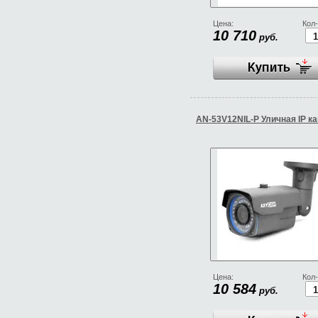
Цена:
Кол-
10 710
руб.
AN-53V12NIL-P Уличная IP к
Цена:
Кол-
10 584
руб.